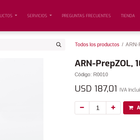
UCTOS
SERVICIOS
PREGUNTAS FRECUENTES
TIENDA
Todos los productos
ARN-P
ARN-PrepZOL, 
Código: R0010
USD
187,01
IVA Inclu
A