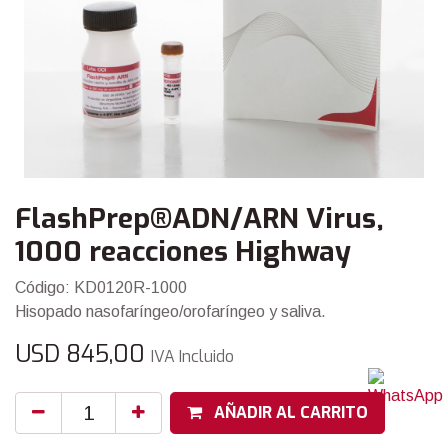
FlashPrep®ADN/ARN Virus,
1000 reacciones Highway
Código: KD0120R-1000
Hisopado nasofaríngeo/orofaríngeo y saliva.
USD
845,00
IVA Incluido
AÑADIR AL CARRITO