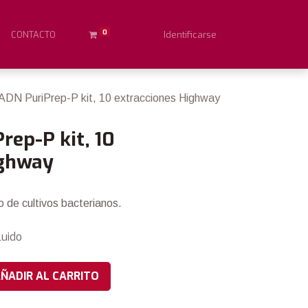
0
CONTACTO
Identificarse
DN PuriPrep-P kit, 10 extracciones Highway
ep-P kit, 10
ighway
 de cultivos bacterianos.
luido
ÑADIR AL CARRITO