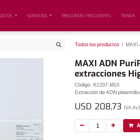
UCTOS
SERVICIOS
PREGUNTAS FRECUENTES
TIENDA
Todos los productos
MAXI A
MAXI ADN PuriPr
extracciones H
Código: K1207-M10
Extracción de ADN plasmídico
USD
208,73
IVA Inc
A